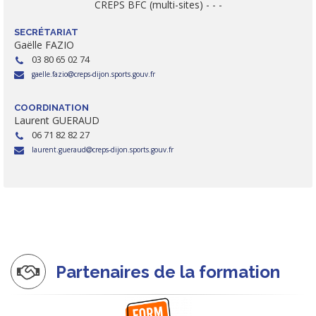
CREPS BFC (multi-sites) - - -
SECRÉTARIAT
Gaëlle FAZIO
03 80 65 02 74
gaelle.fazio
creps-dijon.sports.gouv.fr
COORDINATION
Laurent GUERAUD
06 71 82 82 27
laurent.gueraud
creps-dijon.sports.gouv.fr
Partenaires de la formation